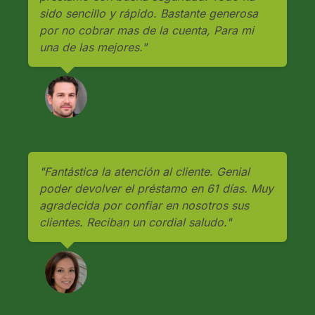
sido sencillo y rápido. Bastante generosa
por no cobrar mas de la cuenta, Para mi
una de las mejores."
"Fantástica la atención al cliente. Genial
poder devolver el préstamo en 61 días. Muy
agradecida por confiar en nosotros sus
clientes. Reciban un cordial saludo."