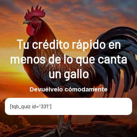
Tu crédito rápido en
menos de lo que canta
un gallo
Devuélvelo cómodamente
[tqb_quiz id='331']